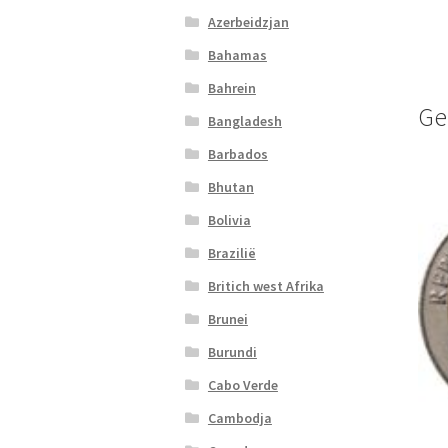
Azerbeidzjan
Bahamas
Bahrein
Ge
Bangladesh
Barbados
Bhutan
Bolivia
Brazilië
Britich west Afrika
Brunei
Burundi
Cabo Verde
Cambodja