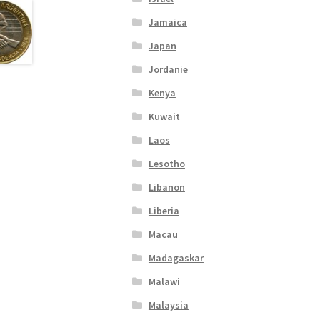
Jamaica
Japan
Jordanie
Kenya
Kuwait
Laos
Lesotho
Libanon
Liberia
Macau
Madagaskar
Malawi
Malaysia