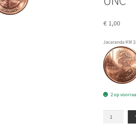
UNC
€
1,00
Jacaranda KM 1
2 op voorra
Argentina
1
Peso