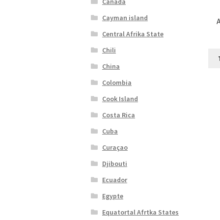
Canada
Cayman island
Central Afrika State
Chili
China
Colombia
Cook Island
Costa Rica
Cuba
Curaçao
Djibouti
Ecuador
Egypte
Equatortal Afrtka States