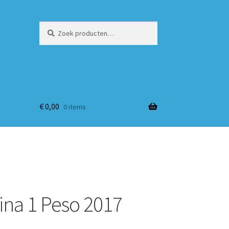
Zoeken
Zoeken
naar:
€
0,00
0 items
ina 1 Peso 2017