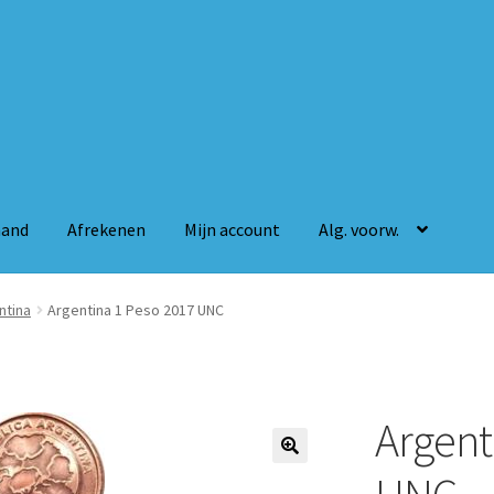
mand
Afrekenen
Mijn account
Alg. voorw.
n
Mijn account
Alg. voorw.
ntina
Argentina 1 Peso 2017 UNC
Argent