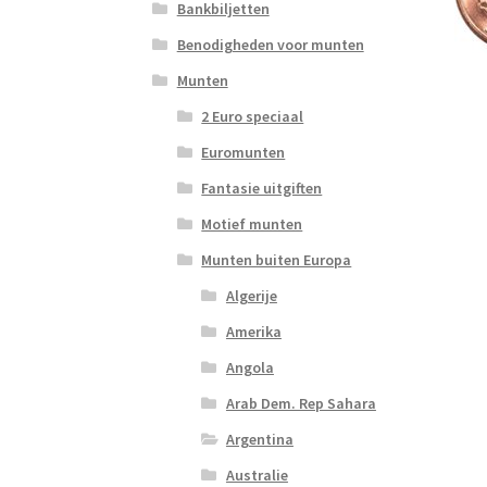
Bankbiljetten
Benodigheden voor munten
Munten
2 Euro speciaal
Euromunten
Fantasie uitgiften
Motief munten
Munten buiten Europa
Algerije
Amerika
Angola
Arab Dem. Rep Sahara
Argentina
Australie