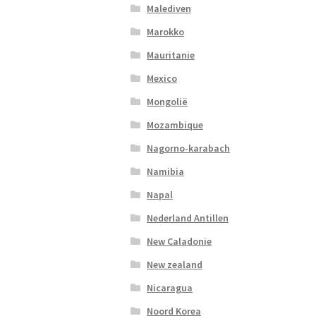
Malediven
Marokko
Mauritanie
Mexico
Mongolië
Mozambique
Nagorno-karabach
Namibia
Napal
Nederland Antillen
New Caladonie
New zealand
Nicaragua
Noord Korea