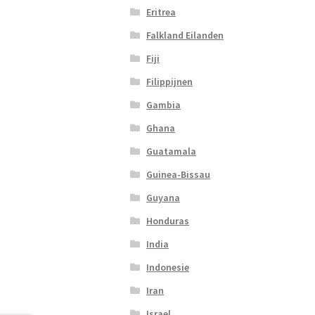
Eritrea
Falkland Eilanden
Fiji
Filippijnen
Gambia
Ghana
Guatamala
Guinea-Bissau
Guyana
Honduras
India
Indonesie
Iran
Israel