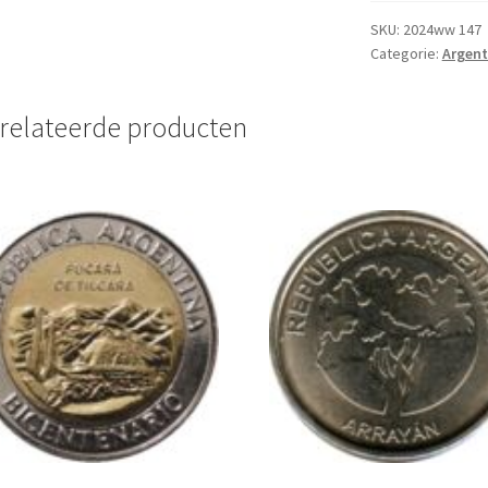
2017
UNC
SKU:
2024ww 147
Categorie:
Argent
aantal
relateerde producten