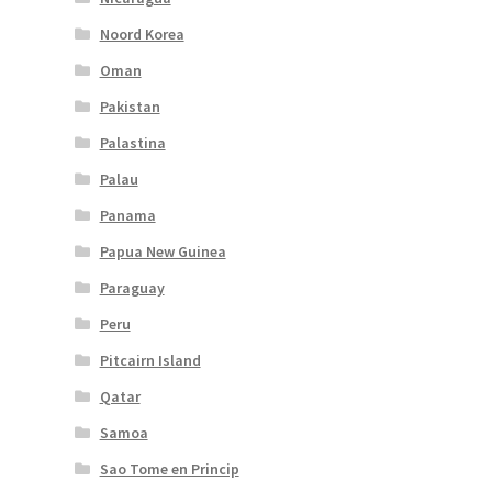
Noord Korea
Oman
Pakistan
Palastina
Palau
Panama
Papua New Guinea
Paraguay
Peru
Pitcairn Island
Qatar
Samoa
Sao Tome en Princip