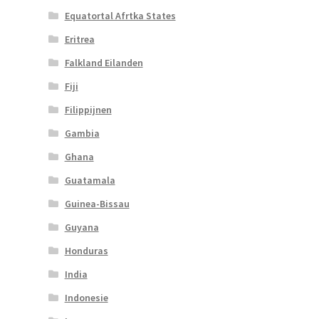
Equatortal Afrtka States
Eritrea
Falkland Eilanden
Fiji
Filippijnen
Gambia
Ghana
Guatamala
Guinea-Bissau
Guyana
Honduras
India
Indonesie