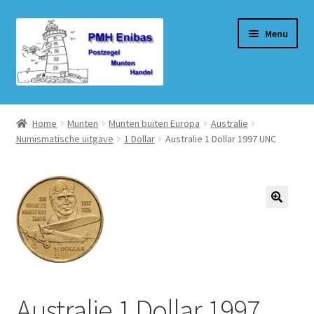
Ga
Ga
Menu
door
naar
naar
de
navigatie
inhoud
Home
Home
Munten
Munten buiten Europa
Australie
Numismatische uitgave
1 Dollar
Australie 1 Dollar 1997 UNC
Beurzen
Winkel
Winkelmand
Afrekenen
Mijn account
Australie 1 Dollar 1997