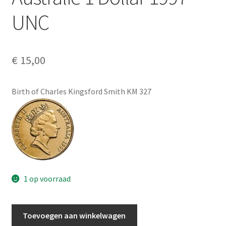
Alg. voorw.
UNC
Privacybeleid PMH Enibas
€
15,00
Birth of Charles Kingsford Smith KM 327
1 op voorraad
Australie
Toevoegen aan winkelwagen
1