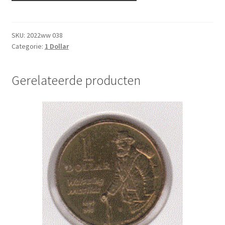
Dollar
1997
UNC
SKU:
2022ww 038
Categorie:
1 Dollar
aantal
Gerelateerde producten