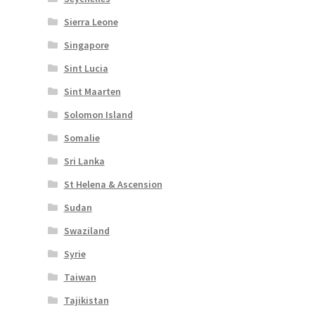
Sierra Leone
Singapore
Sint Lucia
Sint Maarten
Solomon Island
Somalie
Sri Lanka
St Helena & Ascension
Sudan
Swaziland
Syrie
Taiwan
Tajikistan