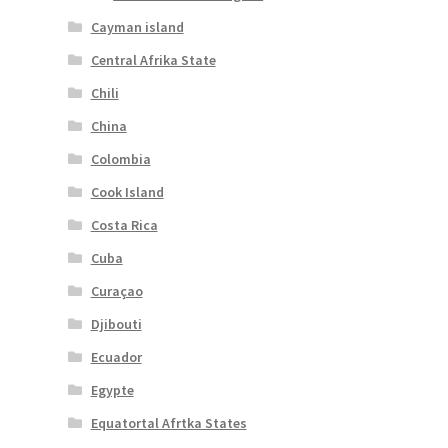
Cayman island
Central Afrika State
Chili
China
Colombia
Cook Island
Costa Rica
Cuba
Curaçao
Djibouti
Ecuador
Egypte
Equatortal Afrtka States