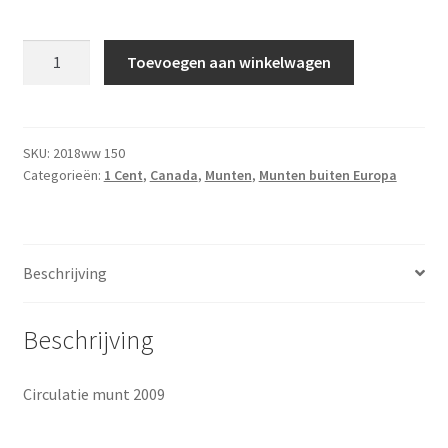
1
Toevoegen aan winkelwagen
Cent
2009
UNC
aantal
SKU:
2018ww 150
Categorieën:
1 Cent
,
Canada
,
Munten
,
Munten buiten Europa
Beschrijving
Beschrijving
Circulatie munt 2009