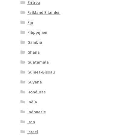
Eritrea
Falkland Eilanden
Fiji
Filippijnen
Gambia
Ghana
Guatamala
Guinea-Bissau
Guyana
Honduras
India
Indonesie
Iran
Israel