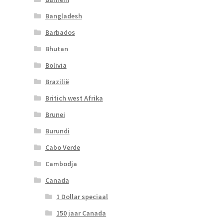
Bangladesh
Barbados
Bhutan
Bolivia
Brazilië
Britich west Afrika
Brunei
Burundi
Cabo Verde
Cambodja
Canada
1 Dollar speciaal
150 jaar Canada