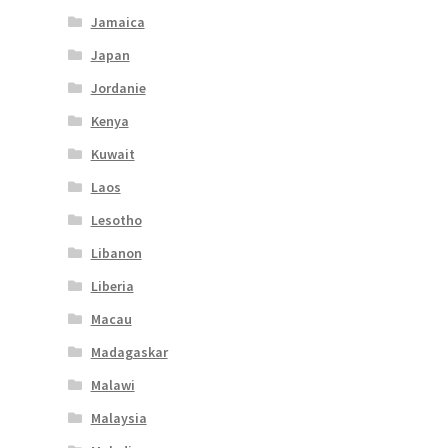
Jamaica
Japan
Jordanie
Kenya
Kuwait
Laos
Lesotho
Libanon
Liberia
Macau
Madagaskar
Malawi
Malaysia