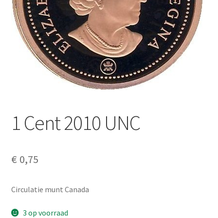
Alg. voorw.
Privacybeleid PMH Enibas
1 Cent 2010 UNC
€
0,75
Circulatie munt Canada
3 op voorraad