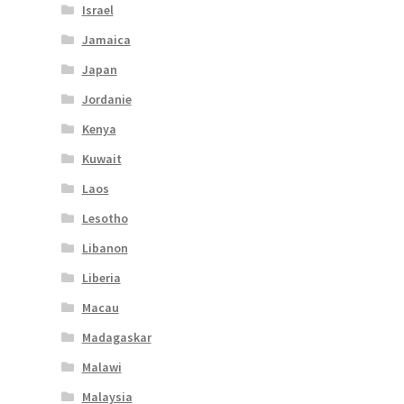
Israel
Jamaica
Japan
Jordanie
Kenya
Kuwait
Laos
Lesotho
Libanon
Liberia
Macau
Madagaskar
Malawi
Malaysia