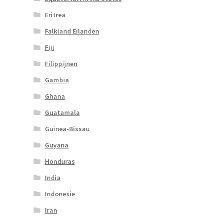
Eritrea
Falkland Eilanden
Fiji
Filippijnen
Gambia
Ghana
Guatamala
Guinea-Bissau
Guyana
Honduras
India
Indonesie
Iran