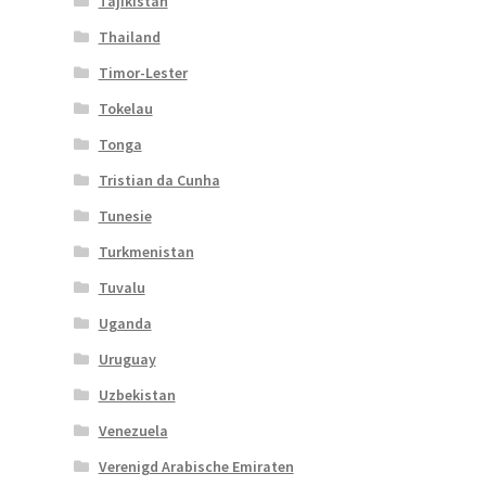
Tajikistan
Thailand
Timor-Lester
Tokelau
Tonga
Tristian da Cunha
Tunesie
Turkmenistan
Tuvalu
Uganda
Uruguay
Uzbekistan
Venezuela
Verenigd Arabische Emiraten