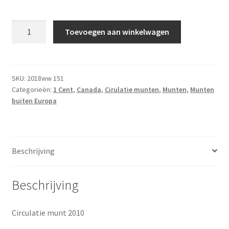
1
Toevoegen aan winkelwagen
Cent
2010
UNC
aantal
SKU:
2018ww 151
Categorieën:
1 Cent
,
Canada
,
Cirulatie munten
,
Munten
,
Munten
buiten Europa
Beschrijving
Beschrijving
Circulatie munt 2010