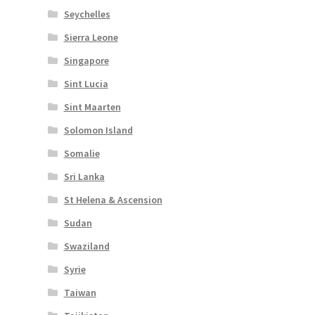
Seychelles
Sierra Leone
Singapore
Sint Lucia
Sint Maarten
Solomon Island
Somalie
Sri Lanka
St Helena & Ascension
Sudan
Swaziland
Syrie
Taiwan