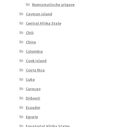
Numismatische uitgave
Cayman island
Central Afrika State
Chili
China
Colombia
Cook Island
Costa Rica
Cuba
Curaçao
Djibouti
Ecuador
Egypte
Equatortal Afrtka States