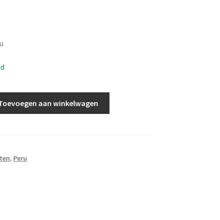
u
ad
Toevoegen aan winkelwagen
ten
,
Peru