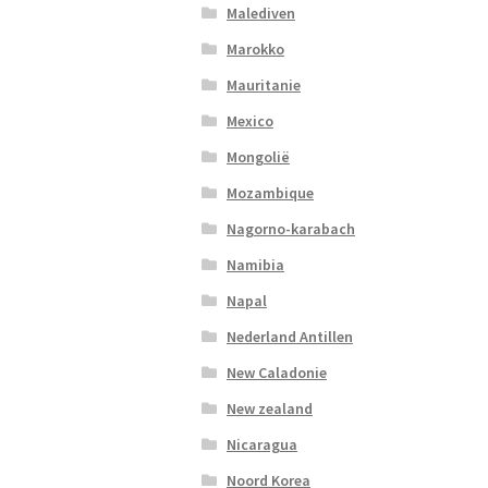
Malediven
Marokko
Mauritanie
Mexico
Mongolië
Mozambique
Nagorno-karabach
Namibia
Napal
Nederland Antillen
New Caladonie
New zealand
Nicaragua
Noord Korea