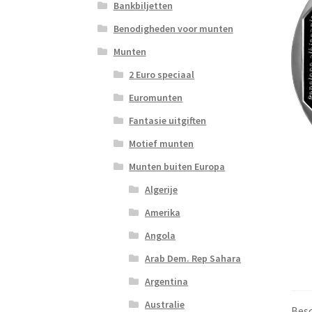
Bankbiljetten
Benodigheden voor munten
Munten
2 Euro speciaal
Euromunten
Fantasie uitgiften
Motief munten
Munten buiten Europa
Algerije
Amerika
Angola
Arab Dem. Rep Sahara
Argentina
Australie
Besc