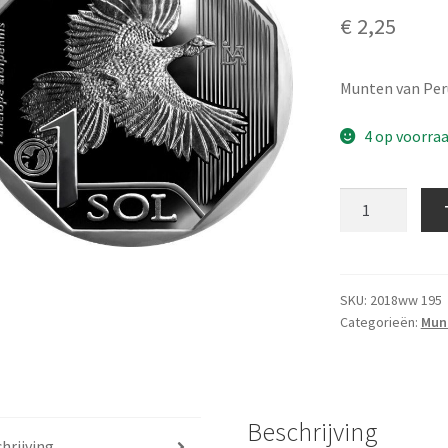
€
2,25
Munten van Per
4 op voorra
1
Sol
2018
UNC
aantal
SKU:
2018ww 195
Categorieën:
Mun
Beschrijving
hrijving