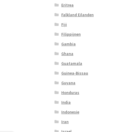
Eritrea
Falkland Eilanden
Fiji
Filippijnen
Gambia
Ghana
Guatamala
Guinea-Bissau
Guyana
Honduras
India
Indonesie
Iran
Israel