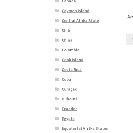
Canada
Cayman island
Am
Central Afrika State
Chili
China
Colombia
Cook Island
Costa Rica
Cuba
Curaçao
Djibouti
Ecuador
Egypte
Equatortal Afrtka States