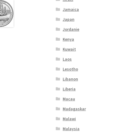
Jamaica
Japan
Jordanie
Kenya
Kuwait
Laos
Lesotho
Libanon
Liberia
Macau
Madagaskar
Malawi
Malaysia