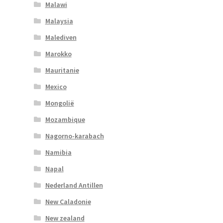
Malawi
Malaysia
Malediven
Marokko
Mauritanie
Mexico
Mongolië
Mozambique
Nagorno-karabach
Namibia
Napal
Nederland Antillen
New Caladonie
New zealand