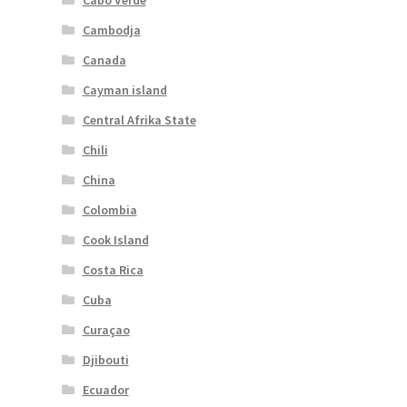
Cabo Verde
Cambodja
Canada
Cayman island
Central Afrika State
Chili
China
Colombia
Cook Island
Costa Rica
Cuba
Curaçao
Djibouti
Ecuador