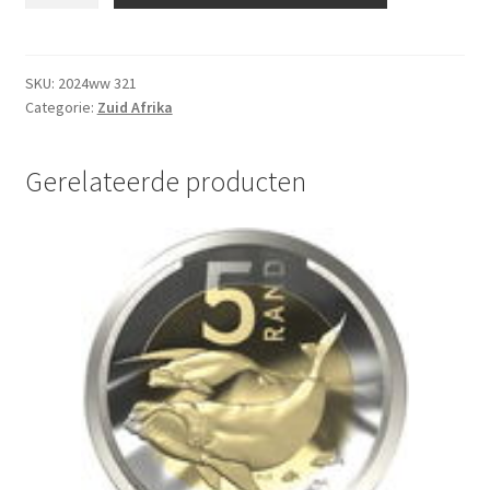
20
Cent
2024
SKU:
2024ww 321
Categorie:
Zuid Afrika
UNC
aantal
Gerelateerde producten