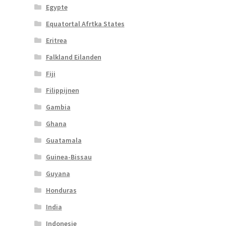
Egypte
Equatortal Afrtka States
Eritrea
Falkland Eilanden
Fiji
Filippijnen
Gambia
Ghana
Guatamala
Guinea-Bissau
Guyana
Honduras
India
Indonesie