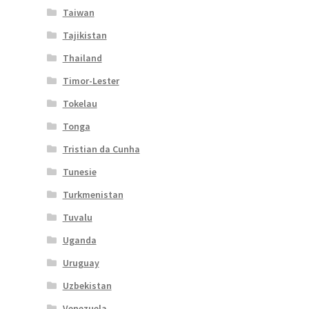
Taiwan
Tajikistan
Thailand
Timor-Lester
Tokelau
Tonga
Tristian da Cunha
Tunesie
Turkmenistan
Tuvalu
Uganda
Uruguay
Uzbekistan
Venezuela