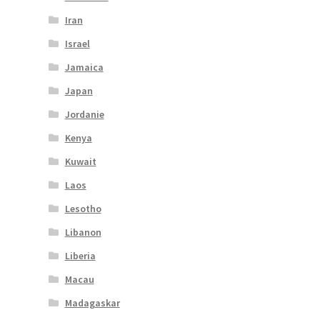
Iran
Israel
Jamaica
Japan
Jordanie
Kenya
Kuwait
Laos
Lesotho
Libanon
Liberia
Macau
Madagaskar