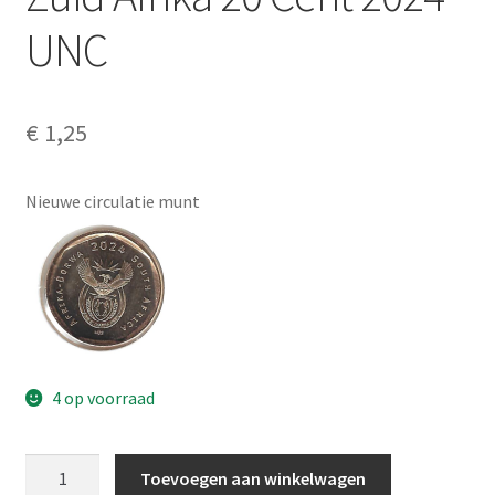
Alg. voorw.
UNC
Privacybeleid PMH Enibas
€
1,25
Nieuwe circulatie munt
4 op voorraad
Zuid
Toevoegen aan winkelwagen
Afrika