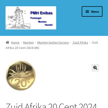
Ga
Ga
Menu
door
naar
naar
de
navigatie
inhoud
Home
Home
Munten
Munten buiten Europa
Zuid Afrika
Zuid
Afrika 20 Cent 2024 UNC
Beurzen
Winkel
Winkelmand
Afrekenen
Mijn account
Zuid Afrika 20 Cent 2024