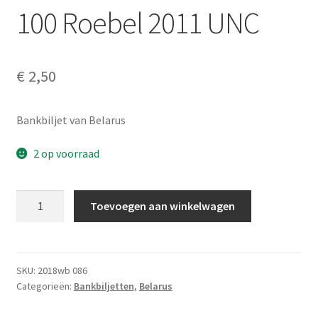
100 Roebel 2011 UNC
Alg. voorw.
Privacybeleid PMH Enibas
€
2,50
Bankbiljet van Belarus
2 op voorraad
100
Toevoegen aan winkelwagen
Roebel
2011
UNC
aantal
SKU:
2018wb 086
Categorieën:
Bankbiljetten
,
Belarus