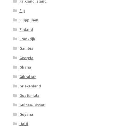
Falkland island
Fiji
Filippijnen
Finland
Frankrijk
Gambia
Georgia
Ghana
Gibraltar
Griekenland
Guatemala
Guinea-Bissau
Guyana
Haiti