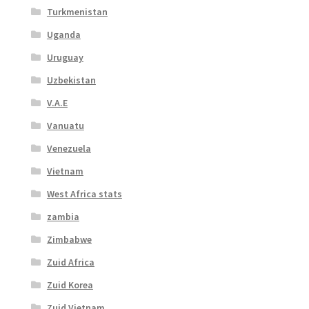
Turkmenistan
Uganda
Uruguay
Uzbekistan
V.A.E
Vanuatu
Venezuela
Vietnam
West Africa stats
zambia
Zimbabwe
Zuid Africa
Zuid Korea
Zuid Vietnam