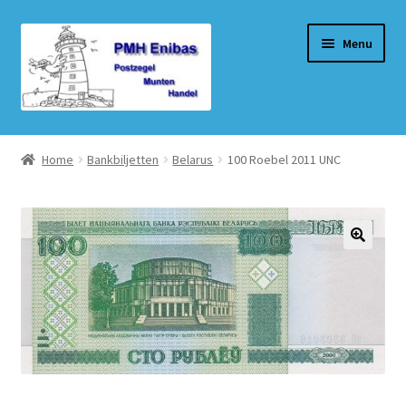
Ga
Ga
Menu
door
naar
naar
de
navigatie
inhoud
Home
Home
Bankbiljetten
Belarus
100 Roebel 2011 UNC
Beurzen
Winkel
Winkelmand
Afrekenen
Mijn account