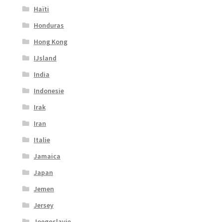
Haïti
Honduras
Hong Kong
IJsland
India
Indonesie
Irak
Iran
Italie
Jamaica
Japan
Jemen
Jersey
Joegoslavie