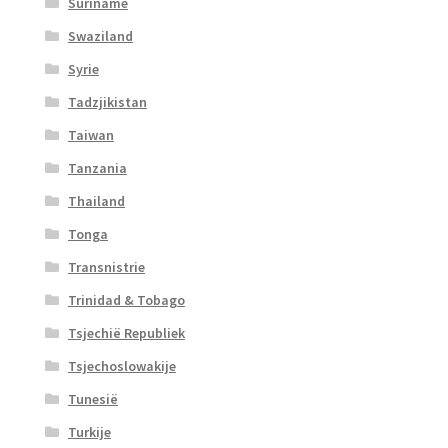
Suriname
Swaziland
Syrie
Tadzjikistan
Taiwan
Tanzania
Thailand
Tonga
Transnistrie
Trinidad & Tobago
Tsjechië Republiek
Tsjechoslowakije
Tunesië
Turkije