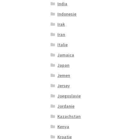
India
Indonesie
Irak
Iran
Italie
Jamaica
Japan
Jemen
Jersey
Joegoslavie
Jordanie
Kazachstan
Kenya
Kroatie