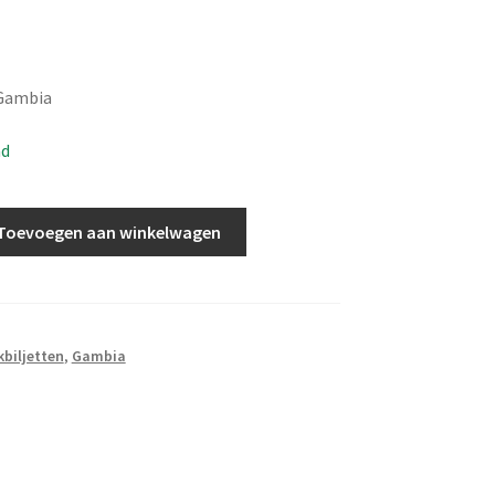
 Gambia
ad
Toevoegen aan winkelwagen
biljetten
,
Gambia