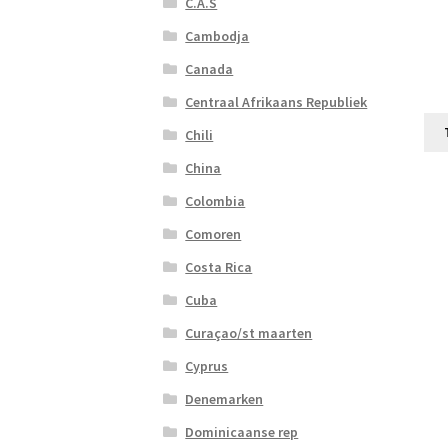
C.A.S
Cambodja
Canada
Centraal Afrikaans Republiek
Chili
China
Colombia
Comoren
Costa Rica
Cuba
Curaçao/st maarten
Cyprus
Denemarken
Dominicaanse rep