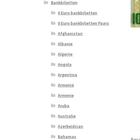
Bankbiljetten
0 Euro bankbiljetten
0 Euro bankbiljetten Paars
Afghanistan
Albanie
Algerije
Angola
Argentina
Armenië
Armenie
Aruba
Australie
Azerbeidzjan
Bahamas
Besc