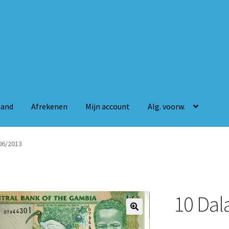
mand
Afrekenen
Mijn account
Alg. voorw.
n
Mijn account
Alg. voorw.
06/2013
10 Dal