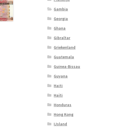
Gambia
Georgia
Ghana
Gibraltar
Griekenland
Guatemala
Guinea-Bissau
Guyana
Haiti
Haïti
Honduras
Hong Kong
IJsland