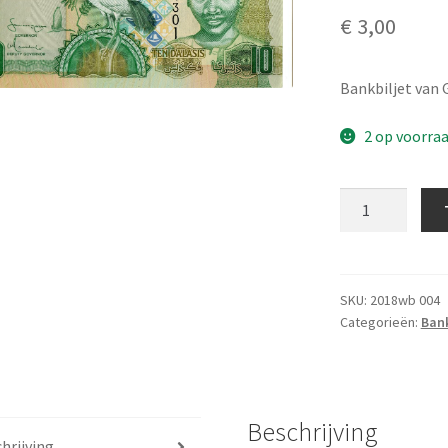
€
3,00
Bankbiljet van
2 op voorra
10
Dalasis
2006/2013
aantal
SKU:
2018wb 004
Categorieën:
Bank
Beschrijving
hrijving