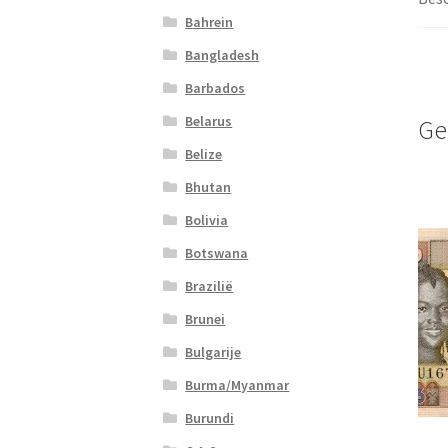
Bahrein
Bangladesh
Barbados
Belarus
Ge
Belize
Bhutan
Bolivia
Botswana
Brazilië
Brunei
Bulgarije
Burma/Myanmar
Burundi