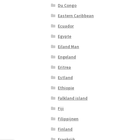
Du Congo
Eastern Caribbean
Ecuador
Egypte
Eiland Man
Engeland
Eritrea
Estland
Ethiopie
Falkland island
Fiji
Filippijnen
Finland
Frankrijk