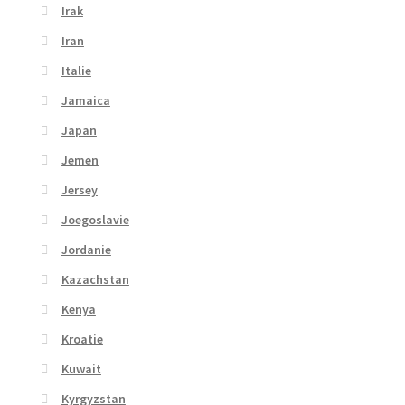
Irak
Iran
Italie
Jamaica
Japan
Jemen
Jersey
Joegoslavie
Jordanie
Kazachstan
Kenya
Kroatie
Kuwait
Kyrgyzstan