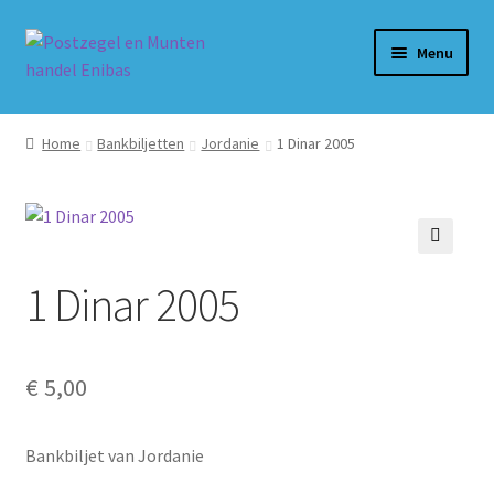
Ga
Ga
Menu
door
naar
naar
de
Home
navigatie
inhoud
Home
Bankbiljetten
Jordanie
1 Dinar 2005
Beurzen
Winkel
🔍
1 Dinar 2005
Winkelmand
Afrekenen
€
5,00
Mijn account
Bankbiljet van Jordanie
Alg. voorw.