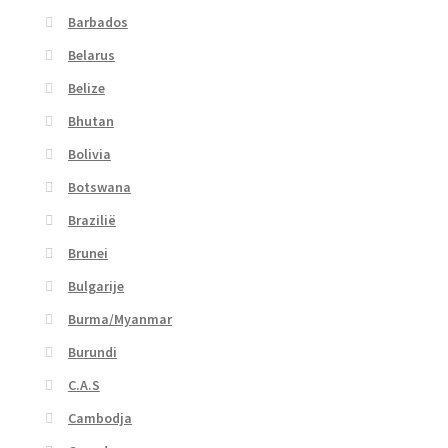
Barbados
Belarus
Belize
Bhutan
Bolivia
Botswana
Brazilië
Brunei
Bulgarije
Burma/Myanmar
Burundi
C.A.S
Cambodja