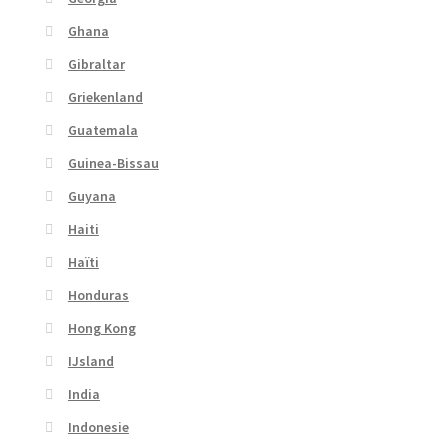
Ghana
Gibraltar
Griekenland
Guatemala
Guinea-Bissau
Guyana
Haiti
Haïti
Honduras
Hong Kong
IJsland
India
Indonesie