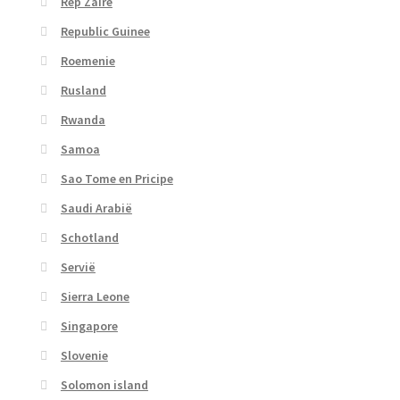
Rep Zaire
Republic Guinee
Roemenie
Rusland
Rwanda
Samoa
Sao Tome en Pricipe
Saudi Arabië
Schotland
Servië
Sierra Leone
Singapore
Slovenie
Solomon island