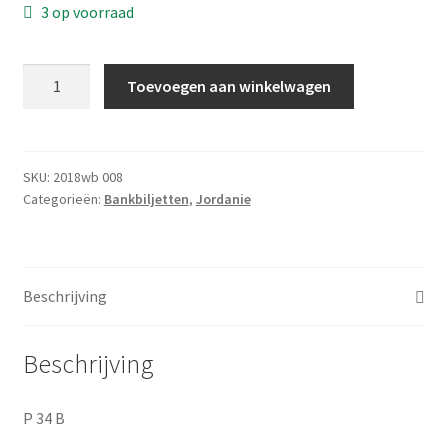
3 op voorraad
Privacybeleid PMH Enibas
1
Toevoegen aan winkelwagen
Dinar
2005
aantal
SKU:
2018wb 008
Categorieën:
Bankbiljetten
,
Jordanie
Beschrijving
Beschrijving
P 34 B