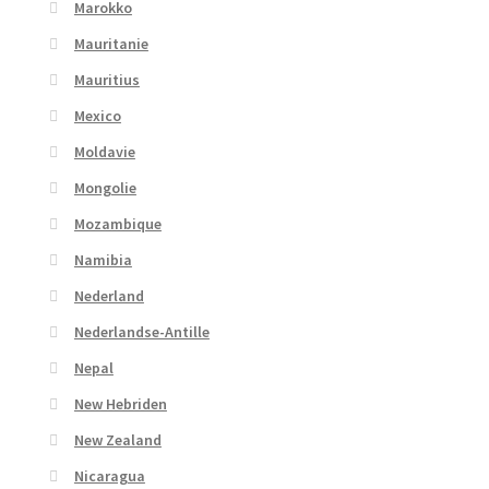
Marokko
Mauritanie
Mauritius
Mexico
Moldavie
Mongolie
Mozambique
Namibia
Nederland
Nederlandse-Antille
Nepal
New Hebriden
New Zealand
Nicaragua