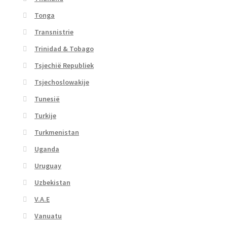
Tonga
Transnistrie
Trinidad & Tobago
Tsjechië Republiek
Tsjechoslowakije
Tunesië
Turkije
Turkmenistan
Uganda
Uruguay
Uzbekistan
V.A.E
Vanuatu