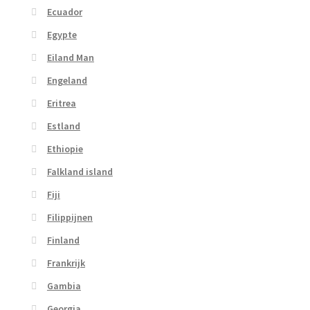
Ecuador
Egypte
Eiland Man
Engeland
Eritrea
Estland
Ethiopie
Falkland island
Fiji
Filippijnen
Finland
Frankrijk
Gambia
Georgia