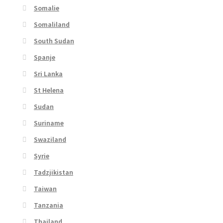
Somalie
Somaliland
South Sudan
Spanje
Sri Lanka
St Helena
Sudan
Suriname
Swaziland
Syrie
Tadzjikistan
Taiwan
Tanzania
Thailand